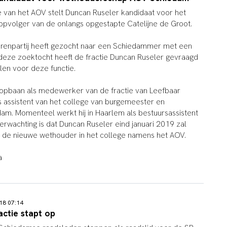
e van het AOV stelt Duncan Ruseler kandidaat voor het
pvolger van de onlangs opgestapte Catelijne de Groot.
enpartij heeft gezocht naar een Schiedammer met een
n deze zoektocht heeft de fractie Duncan Ruseler gevraagd
llen voor deze functie.
oopbaan als medewerker van de fractie van Leefbaar
s assistent van het college van burgemeester en
am. Momenteel werkt hij in Haarlem als bestuursassistent
erwachting is dat Duncan Ruseler eind januari 2019 zal
de nieuwe wethouder in het college namens het AOV.
a
018 07:14
ctie stapt op