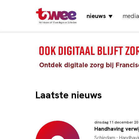
nieuws
media
▼
Het nieuws uit Vlaardingen en Schiedam
Laatste nieuws
dinsdag 11 december 20
Handhaving verwij
Schiedam - Handhavin