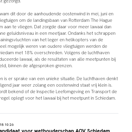
st gezorgd.
kwam dit door de aanhoudende oostenwind in mei, juni en
vliegtuigen om de landingsbaan van Rotterdam The Hague
m aan te vliegen. Dat zorgde daar voor meer lawaai dan
tane geluidsniveau in een meetjaar. Ondanks het schrappen
trainingsvluchten van het leger en helikopters van de
eel mogelijk weren van oudere vliegtuigen werden de
chiedam met 18% overschreden. Volgens de luchthaven
roduceerde lawaai, als de resultaten van alle meetpunten bij
eld, binnen de afgesproken grenzen.
n is er sprake van een unieke situatie. De luchthaven denkt
lgend jaar weer zolang een oostenwind staat vrij klein is.
ordt bekend of de Inspectie Leefomgeving en Transport de
egel oplegt voor het lawaai bij het meetpunt in Schiedam.
018 10:26
kandidaat voor wethouderschap AOV Schiedam