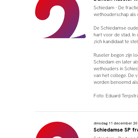
Schiedam -
De fracti
wethouderschap als o
De Schiedamse ouder
hart voor de stad. I
zich kandidaat te ste
Ruseler begon zijn l
Schiedam en later al
wethouders in Schied
van het college. De v
worden benoemd als 
Foto: Eduard Terpstr
dinsdag 11 december 2
Schiedamse SP fra