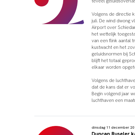
teveel geluidsoverla
Volgens de directie 
juli. De wind dwong 
Airport over Schieda
het wettelijk toeges
van een flink aantal 
kustwacht en het zov
geluidsnormen bij S
blijft het totaal gep
elkaar worden opget
Volgens de luchthave
dat de kans dat er vo
Begin volgend jaar w
luchthaven een maatr
dinsdag 11 december 2
Duncan Ruseler 