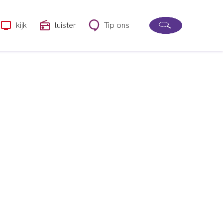
kijk
luister
Tip ons