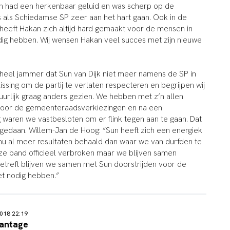
 had een herkenbaar geluid en was scherp op de
als Schiedamse SP zeer aan het hart gaan. Ook in de
heeft Hakan zich altijd hard gemaakt voor de mensen in
ig hebben. Wij wensen Hakan veel succes met zijn nieuwe
t heel jammer dat Sun van Dijk niet meer namens de SP in
lissing om de partij te verlaten respecteren en begrijpen wij
uurlijk graag anders gezien. We hebben met z’n allen
oor de gemeenteraadsverkiezingen en na een
g waren we vastbesloten om er flink tegen aan te gaan. Dat
 gedaan. Willem-Jan de Hoog: “Sun heeft zich een energiek
nu al meer resultaten behaald dan waar we van durfden te
ze band officieel verbroken maar we blijven samen
etreft blijven we samen met Sun doorstrijden voor de
t nodig hebben.”
018 22:19
lantage