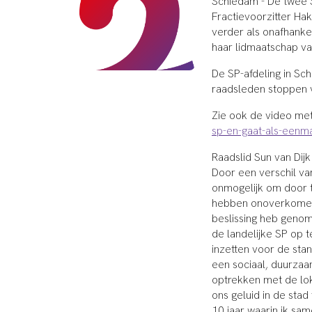
Schiedam -
De twee 
Fractievoorzitter Hak
verder als onafhanke
haar lidmaatschap va
De SP-afdeling in Sch
raadsleden stoppen v
Zie ook de video met
sp-en-gaat-als-eenma
Raadslid Sun van Dijk
Door een verschil van
onmogelijk om door t
hebben onoverkomelij
beslissing heb genom
de landelijke SP op t
inzetten voor de stan
een sociaal, duurzaa
optrekken met de lo
ons geluid in de stad
10 jaar waarin ik sa