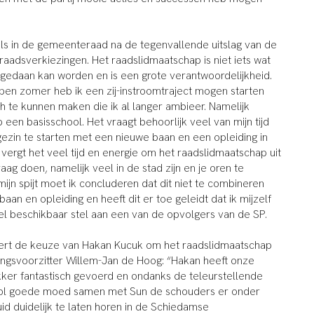
ls in de gemeenteraad na de tegenvallende uitslag van de
adsverkiezingen. Het raadslidmaatschap is niet iets wat
 gedaan kan worden en is een grote verantwoordelijkheid.
pen zomer heb ik een zij-instroomtraject mogen starten
h te kunnen maken die ik al langer ambieer. Namelijk
een basisschool. Het vraagt behoorlijk veel van mijn tijd
gezin te starten met een nieuwe baan en een opleiding in
 vergt het veel tijd en energie om het raadslidmaatschap uit
raag doen, namelijk veel in de stad zijn en je oren te
 mijn spijt moet ik concluderen dat dit niet te combineren
baan en opleiding en heeft dit er toe geleidt dat ik mijzelf
tel beschikbaar stel aan een van de opvolgers van de SP.
eert de keuze van Hakan Kucuk om het raadslidmaatschap
lingsvoorzitter Willem-Jan de Hoog: “Hakan heeft onze
ekker fantastisch gevoerd en ondanks de teleurstellende
 vol goede moed samen met Sun de schouders er onder
id duidelijk te laten horen in de Schiedamse