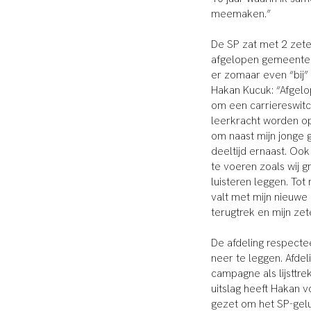
meemaken.”
De SP zat met 2 zete
afgelopen gemeentera
er zomaar even “bij”
Hakan Kucuk: “Afgelo
om een carriereswitc
leerkracht worden op 
om naast mijn jonge 
deeltijd ernaast. Ook
te voeren zoals wij g
luisteren leggen. Tot
valt met mijn nieuwe 
terugtrek en mijn ze
De afdeling respect
neer te leggen. Afde
campagne als lijsttr
uitslag heeft Hakan
gezet om het SP-gelu