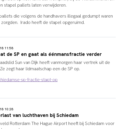
 stapel pallets laten verwijderen.
pallets die volgens de handhavers illegaal gedumpt waren
zorgden. Irado heeft de stapel opgeruimd.
18 11:58
aat de SP en gaat als éénmansfractie verder
adslid Sun van DIjk heeft vanmorgen haar vertrek uit de
Ze zegt haar lidmaatschap een de SP op.
chiedamse-sp-fractie-stapt-op
18 10:28
rlast van luchthaven bij Schiedam
gveld Rotterdam The Hague Airport heeft bij Schiedam voor