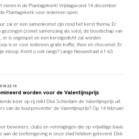
t vieren in de Plantagekerk! Vrijdagavond 14 december
 de Plantagekerk voor iedereen open.
uur zal er een samenkomst zijn rond het kerst thema. Er
n gezongen (zowel samenzang als solo), de boodschap van
, er is orgelspel en een kerstgedicht zal worden
op is er voor iedereen gratis koffie, thee en chocomel. Er
ije inloop. Komt u ook langs? Lange Nieuwstraat 61-63
018 22:10
mineerd worden voor de Valentijnsprijs
ende keer op rij reikt D66 Schiedam de Valentijnsprijs uit.
gers van de buurpreventie’ de Valentijnsprijs? Op 14 februari
oor bewoners, clubs en verenigingen die op vrijwillige basis
ge aan de leefomgeving in onze stad hebben geleverd. D66