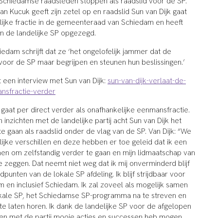
Schiedamse raadsleden stoppen als raadslid voor de SP.
an Kucuk geeft zijn zetel op en raadslid Sun van Dijk gaat
lijke fractie in de gemeenteraad van Schiedam en heeft
n de landelijke SP opgezegd.
iedam schrijft dat ze ‘het ongelofelijk jammer dat de
oor de SP maar begrijpen en steunen hun beslissingen.’
 een interview met Sun van Dijk:
sun-van-dijk-verlaat-de-
nsfractie-verder
 gaat per direct verder als onafhankelijke eenmansfractie.
 inzichten met de landelijke partij acht Sun van Dijk het
e gaan als raadslid onder de vlag van de SP. Van Dijk: “We
ke verschillen en deze hebben er toe geleid dat ik een
en om zelfstandig verder te gaan en mijn lidmaatschap van
e zeggen. Dat neemt niet weg dat ik mij onverminderd blijf
dpunten van de lokale SP afdeling. Ik blijf strijdbaar voor
m en inclusief Schiedam. Ik zal zoveel als mogelijk samen
kale SP, het Schiedamse SP-programma na te streven en
 te laten horen. Ik dank de landelijke SP voor de afgelopen
men met de partij mooie acties en successen heb mogen