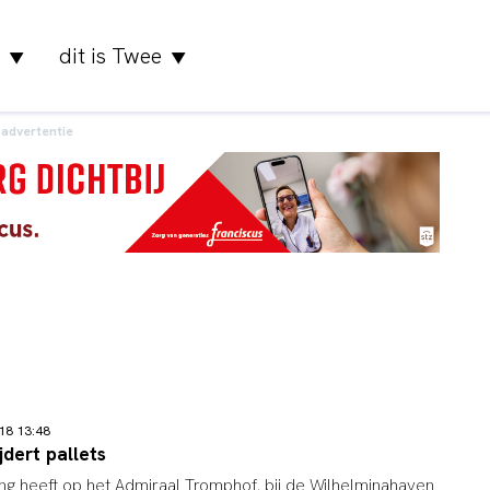
dit is Twee
▼
▼
advertentie
18 13:48
dert pallets
g heeft op het Admiraal Tromphof, bij de Wilhelminahaven