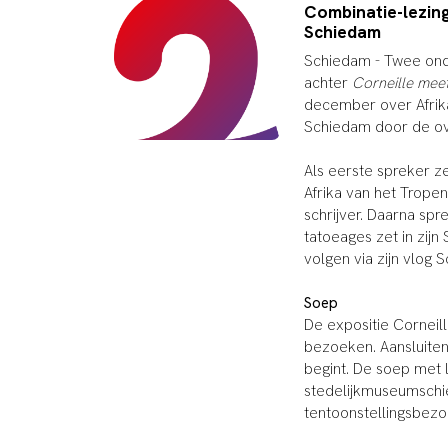
Combinatie-lezing
Schiedam
Schiedam - Twee onde
achter
Corneille mee
december over Afrika 
Schiedam door de ov
Als eerste spreker ze
Afrika van het Trope
schrijver. Daarna sp
tatoeages zet in zij
volgen via zijn vlog
Soep
De expositie Corneill
bezoeken. Aansluiten
begint. De soep met l
stedelijkmuseumschie
tentoonstellingsbezo