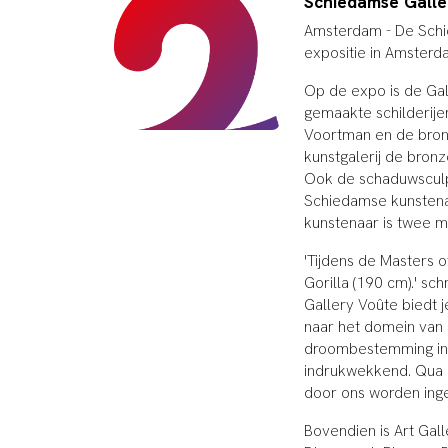
Schiedamse Galle
Amsterdam - De Schie
expositie in Amsterd
Op de expo is de Gal
gemaakte schilderije
Voortman en de bron
kunstgalerij de bron
Ook de schaduwsculp
Schiedamse kunstena
kunstenaar is twee m
'Tijdens de Masters 
Gorilla (190 cm).' sc
Gallery Voûte biedt j
naar het domein van 
droombestemming in Af
indrukwekkend. Qua 
door ons worden inge
Bovendien is Art Ga