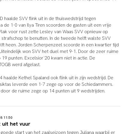
 haalde SVV flink uit in de thuiswedstrijd tegen
Na de 1-0 van Ilya Tiren scoorden de gasten uit een vrije
 Vlak voor rust zette Lesley van Waas SVV opnieuw op
strafschop te benutten. In de tweede helft walste SVV
lft heen. Jorden Scherpenzeel scoorde in een kwartier tijd
 Uiteindelijk won SVV het duel met 9-1. Door de zeer ruime
 19 punten. Excelsior´20 kwam niet in actie. De
 TOGB werd afgelast.
 haalde Kethel Spaland ook flink uit in zijn wedstrijd. De
esiktas leverde een 1-7 zege op voor de Schiedammers.
door de ruime zege op 14 punten uit 9 wedstrijden.
18 11:50
 uit het vuur
 goede start van het zaalseizoen tegen Juliana waarbij er