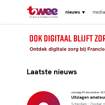
nieuws
media
▼
Het nieuws uit Vlaardingen en Schiedam
Laatste nieuws
zondag 09 december 20
Uitslagen amateu
Schiedam -
Zondag zi