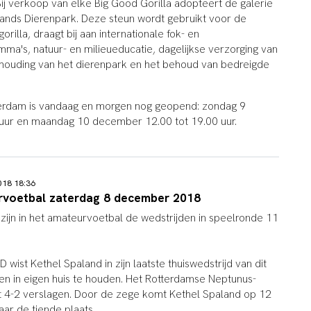
ij verkoop van elke Big Good Gorilla adopteert de galerie
hands Dierenpark. Deze steun wordt gebruikt voor de
rilla, draagt bij aan internationale fok- en
mma's, natuur- en milieueducatie, dagelijkse verzorging van
ndhouding van het dierenpark en het behoud van bedreigde
terdam is vandaag en morgen nog geopend: zondag 9
uur en maandag 10 december 12.00 tot 19.00 uur.
2018 18:36
rvoetbal zaterdag 8 december 2018
zijn in het amateurvoetbal de wedstrijden in speelronde 11
 wist Kethel Spaland in zijn laatste thuiswedstrijd van dit
en in eigen huis te houden. Het Rotterdamse Neptunus-
 4-2 verslagen. Door de zege komt Kethel Spaland op 12
aar de tiende plaats.