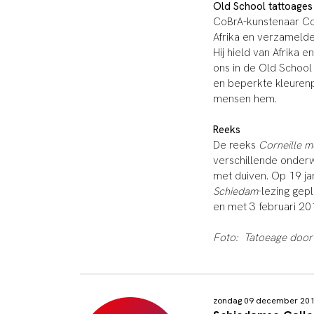
Old School tattoage
CoBrA-kunstenaar Co
Afrika en verzameld
Hij hield van Afrika 
ons in de Old School 
en beperkte kleurenp
mensen hem.
Reeks
De reeks
Corneille 
verschillende onder
met duiven. Op 19 j
Schiedam
-lezing gep
en met 3 februari 20
Foto: Tatoeage door 
zondag 09 december 20