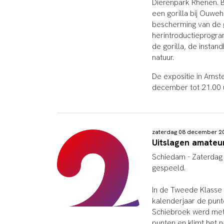
Dierenpark Rhenen. B
een gorilla bij Ouwe
bescherming van de go
herintroductieprogra
de gorilla, de insta
natuur.
De expositie in Ams
december tot 21.00 
zaterdag 08 december 
Uitslagen amateu
Schiedam -
Zaterdag 
gespeeld.
In de Tweede Klasse D
kalenderjaar de punt
Schiebroek werd met
punten en klimt het n