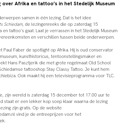
 over Afrika en tattoo’s in het Stedelijk Museum
rwerpen samen in één lezing. Dat is het idee
ts Schiedam
, de lezingenreeks die op zaterdag 15
en tattoo’s gaat. Laat je verrassen in het Stedelijk Museum
ereenkomsten en verschillen tussen beide onderwerpen.
t Paul Faber de spotlight op Afrika. Hij is oud conservator
nmuseum, kunsthistoricus, tentoonstellingsmaker en
reekt Hans Pasztjerik die met grote regelmaat Old School
n Schiedamse tattooshop Stay Classy Tattoo. Je kunt hem
 Schiebiza. Ook maakt hij een televisieprogramma voor TLC.
e, zijn wereld is zaterdag 15 december tot 17.00 uur te
d staat er een lekker kop soep klaar waarna de lezing
ezing zijn gratis. Op de website
dam.nl vind je de entreeprijzen voor het
ek.