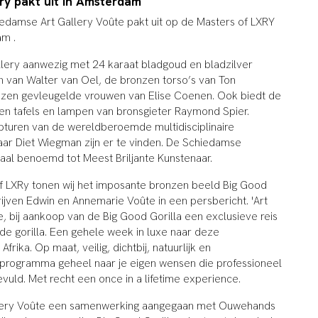
ry pakt uit in Amsterdam
damse Art Gallery Voûte pakt uit op de Masters of LXRY
am .
lery aanwezig met 24 karaat bladgoud en bladzilver
n van Walter van Oel, de bronzen torso’s van Ton
zen gevleugelde vrouwen van Elise Coenen. Ook biedt de
zen tafels en lampen van bronsgieter Raymond Spier.
turen van de wereldberoemde multidisciplinaire
ar Diet Wiegman zijn er te vinden. De Schiedamse
aal benoemd tot Meest Briljante Kunstenaar.
of LXRy tonen wij het imposante bronzen beeld Big Good
hrijven Edwin en Annemarie Voûte in een persbericht. 'Art
e, bij aankoop van de Big Good Gorilla een exclusieve reis
de gorilla. Een gehele week in luxe naar deze
rika. Op maat, veilig, dichtbij, natuurlijk en
programma geheel naar je eigen wensen die professioneel
vuld. Met recht een once in a lifetime experience.
llery Voûte een samenwerking aangegaan met Ouwehands