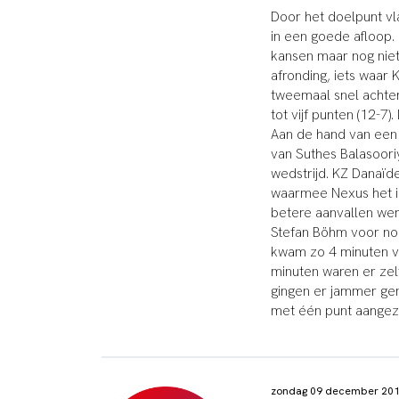
Door het doelpunt vl
in een goede afloop.
kansen maar nog niet
afronding, iets waar 
tweemaal snel achter
tot vijf punten (12-
Aan de hand van een
van Suthes Balasoori
wedstrijd. KZ Danaï
waarmee Nexus het in
betere aanvallen wer
Stefan Bö
hm voor no
kwam zo 4 minuten voo
minuten waren er ze
gingen er jammer geno
met één punt aangezi
zondag 09 december 20