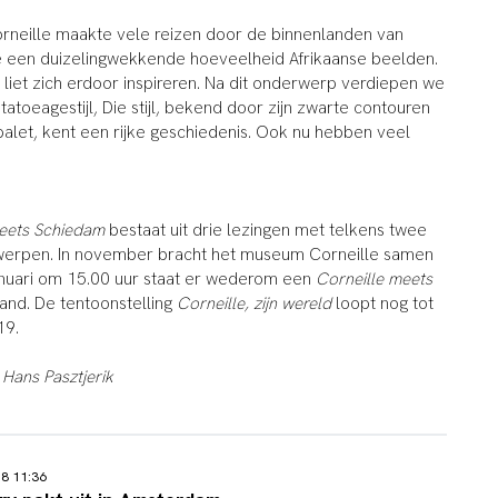
s
rneille maakte vele reizen door de binnenlanden van
e een duizelingwekkende hoeveelheid Afrikaanse beelden.
en liet zich erdoor inspireren. Na dit onderwerp verdiepen we
tatoeagestijl, Die stijl, bekend door zijn zwarte contouren
alet, kent een rijke geschiedenis. Ook nu hebben veel
meets Schiedam
bestaat uit drie lezingen met telkens twee
werpen. In november bracht het museum Corneille samen
anuari om 15.00 uur staat er wederom een
Corneille meets
land. De tentoonstelling
Corneille, zijn wereld
loopt nog tot
19.
Hans Pasztjerik
18 11:36