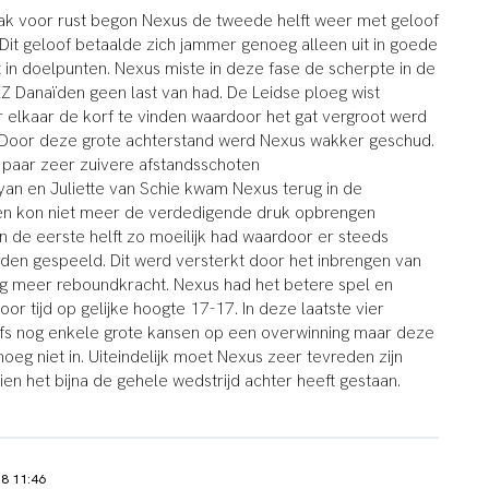
ak voor rust begon Nexus de tweede helft weer met geloof
 Dit geloof betaalde zich jammer genoeg alleen uit in goede
 in doelpunten. Nexus miste in deze fase de scherpte in de
KZ Danaïden geen last van had. De Leidse ploeg wist
 elkaar de korf te vinden waardoor het gat vergroot werd
7). Door deze grote achterstand werd Nexus wakker geschud.
 paar zeer zuivere afstandsschoten
yan en Juliette van Schie kwam Nexus terug in de
den kon niet meer de verdedigende druk opbrengen
 de eerste helft zo moeilijk had waardoor er steeds
den gespeeld. Dit werd versterkt door het inbrengen van
g meer reboundkracht. Nexus had het betere spel en
r tijd op gelijke hoogte 17-17. In deze laatste vier
lfs nog enkele grote kansen op een overwinning maar deze
eg niet in. Uiteindelijk moet Nexus zeer tevreden zijn
en het bijna de gehele wedstrijd achter heeft gestaan.
18 11:46