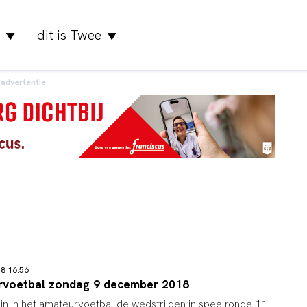
dit is Twee
▼
▼
advertentie
18 16:56
rvoetbal zondag 9 december 2018
jn in het amateurvoetbal de wedstrijden in speelronde 11