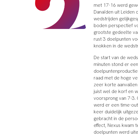
met 17-16 werd gewo
Danaïden uit Leiden 
wedstrijden gelijkges
boden perspectief vo
grootste gedeelte va
rust 3 doelpunten voo
knokken in de wedstri
De start van de weds
minuten stond er een
doelpuntenproductie 
raad met de hoge ver
zeer korte aanvallen
juist wel de korf en 
voorsprong van 7-3.
werd er een time-out
keer duidelijk uitgez
gebracht in de pers
effect, Nexus kwam t
doelpunten werd uitei