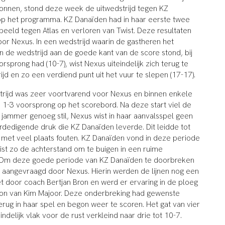
nnen, stond deze week de uitwedstrijd tegen KZ
op het programma. KZ Danaïden had in haar eerste twee
peeld tegen Atlas en verloren van Twist. Deze resultaten
or Nexus. In een wedstrijd waarin de gastheren het
n de wedstrijd aan de goede kant van de score stond, bij
rsprong had (10-7), wist Nexus uiteindelijk zich terug te
jd en zo een verdiend punt uit het vuur te slepen (17-17).
trijd was zeer voortvarend voor Nexus en binnen enkele
 1-3 voorsprong op het scorebord. Na deze start viel de
jammer genoeg stil, Nexus wist in haar aanvalsspel geen
dedigende druk die KZ Danaïden leverde. Dit leidde tot
 met veel plaats fouten. KZ Danaïden vond in deze periode
wist zo de achterstand om te buigen in een ruime
 Om deze goede periode van KZ Danaïden te doorbreken
 aangevraagd door Nexus. Hierin werden de lijnen nog een
et door coach Bertjan Bron en werd er ervaring in de ploeg
oon van Kim Majoor. Deze onderbreking had gewenste
erug in haar spel en begon weer te scoren. Het gat van vier
ndelijk vlak voor de rust verkleind naar drie tot 10-7.