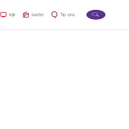
kijk
luister
Tip ons