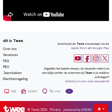
dit is Twee
download de
Twee
nieuwsapp via de
Apple Store
en
Google Play
Over ons
Vacatures
FAQ
PBO
Dagelijks het laatste nieuws, de nieuwste video's en
een kijkje achter de schermen bij
Twee
in je mailbox
Jaarstukken
ontvangen?
Klachtenregeling
Schrijf je in voor onze nieuwsbrief
kijk
luister
Tip ons
© Twee 2026
Privacy
powered by ESENS
Selecte