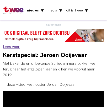
nieuws
media
dit is Twee
▼
▼
▼
Het nieuws uit Vlaardingen en Schiedam
advertentie
Lees voor
Kerstspecial: Jeroen Ooijevaar
Met bekende en onbekende Schiedammers blikken we
terug naar het afgelopen jaar en kijken we vooruit naar
2019.
In deze video: wethouder Jeroen Ooijevaar