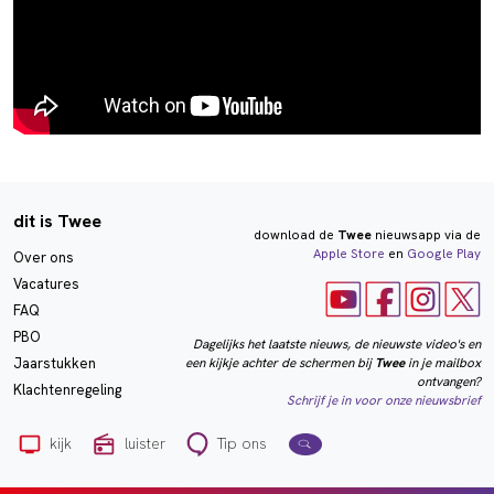
dit is Twee
download de
Twee
nieuwsapp via de
Apple Store
en
Google Play
Over ons
Vacatures
FAQ
PBO
Dagelijks het laatste nieuws, de nieuwste video's en
een kijkje achter de schermen bij
Twee
in je mailbox
Jaarstukken
ontvangen?
Klachtenregeling
Schrijf je in voor onze nieuwsbrief
kijk
luister
Tip ons