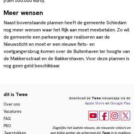
(ruim 500.000 euro).
Meer wensen
Naast bovenstaande plannen heeft de gemeente Schiedam
nog meer wensen waar het Rijk aan moet meebetalen. Zo wil
de gemeente een parkeergarage realiseren aan de
Nieuwsticht en moet er een nieuwe fiets- en
voetgangersbrug komen over de Buitenhaven ter hoogte van
de Makkersstraat en de Bakkershaven. Voor deze plannen is
nog geen geld beschikbaar.
dit is Twee
download de
Twee
nieuwsapp via de
Apple Store
en
Google Play
Over ons
Vacatures
FAQ
PBO
Dagelijks het laatste nieuws, de nieuwste video's en
een kijkje achter de schermen bij
Twee
in je mailbox
Jaarstukken