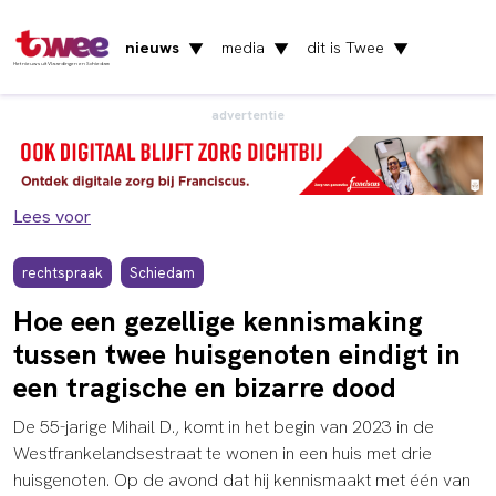
nieuws
media
dit is Twee
▼
▼
▼
Het nieuws uit Vlaardingen en Schiedam
advertentie
Lees voor
rechtspraak
Schiedam
Hoe een gezellige kennismaking
tussen twee huisgenoten eindigt in
een tragische en bizarre dood
De 55-jarige Mihail D., komt in het begin van 2023 in de
Westfrankelandsestraat te wonen in een huis met drie
huisgenoten. Op de avond dat hij kennismaakt met één van