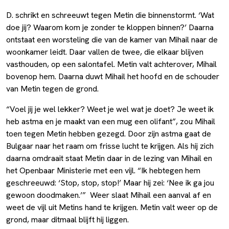
D. schrikt en schreeuwt tegen Metin die binnenstormt. ‘Wat
doe jij? Waarom kom je zonder te kloppen binnen?’ Daarna
ontstaat een worsteling die van de kamer van Mihail naar de
woonkamer leidt. Daar vallen de twee, die elkaar blijven
vasthouden, op een salontafel. Metin valt achterover, Mihail
bovenop hem. Daarna duwt Mihail het hoofd en de schouder
van Metin tegen de grond.
“Voel jij je wel lekker? Weet je wel wat je doet? Je weet ik
heb astma en je maakt van een mug een olifant”, zou Mihail
toen tegen Metin hebben gezegd. Door zijn astma gaat de
Bulgaar naar het raam om frisse lucht te krijgen. Als hij zich
daarna omdraait staat Metin daar in de lezing van Mihail en
het Openbaar Ministerie met een vijl. “Ik hebtegen hem
geschreeuwd: ‘Stop, stop, stop!’ Maar hij zei: ‘Nee ik ga jou
gewoon doodmaken.’” Weer slaat Mihail een aanval af en
weet de vijl uit Metins hand te krijgen. Metin valt weer op de
grond, maar ditmaal blijft hij liggen.