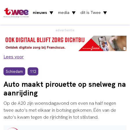
nieuws
media
dit is Twee
▼
▼
▼
Het nieuws uit Vlaardingen en Schiedam
advertentie
Lees voor
Schiedam
112
Auto maakt pirouette op snelweg na
aanrijding
Op de A20 zijn woensdagavond om even na half negen
twee auto’s met elkaar in botsing gekomen. Één van de
auto’s kwam tegen de rijrichting in tot stilstand.