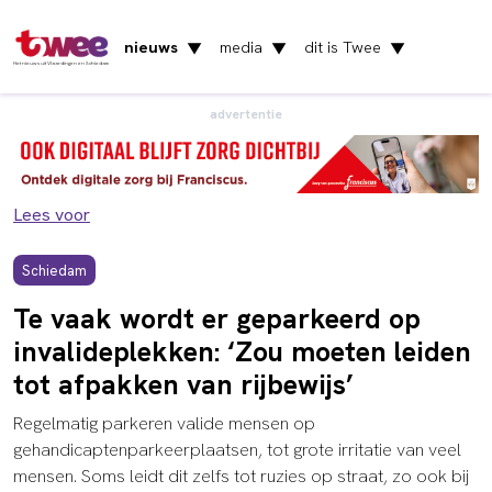
nieuws
media
dit is Twee
▼
▼
▼
Het nieuws uit Vlaardingen en Schiedam
advertentie
Lees voor
Schiedam
Te vaak wordt er geparkeerd op
invalideplekken: ‘Zou moeten leiden
tot afpakken van rijbewijs’
Regelmatig parkeren valide mensen op
gehandicaptenparkeerplaatsen, tot grote irritatie van veel
mensen. Soms leidt dit zelfs tot ruzies op straat, zo ook bij