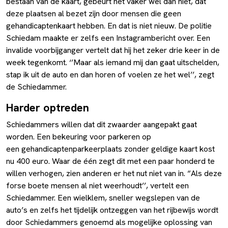
bestaan van de kaart, gebeurt het vaker wel dan niet, dat
deze plaatsen al bezet zijn door mensen die geen
gehandicaptenkaart hebben. En dat is niet nieuw. De politie
Schiedam maakte er zelfs een Instagrambericht over. Een
invalide voorbijganger vertelt dat hij het zeker drie keer in de
week tegenkomt. ‘’Maar als iemand mij dan gaat uitschelden,
stap ik uit de auto en dan horen of voelen ze het wel’’, zegt
de Schiedammer.
Harder optreden
Schiedammers willen dat dit zwaarder aangepakt gaat
worden. Een bekeuring voor parkeren op
een gehandicaptenparkeerplaats zonder geldige kaart kost
nu 400 euro. Waar de één zegt dit met een paar honderd te
willen verhogen, zien anderen er het nut niet van in. “Als deze
forse boete mensen al niet weerhoudt’’, vertelt een
Schiedammer. Een wielklem, sneller wegslepen van de
auto’s en zelfs het tijdelijk ontzeggen van het rijbewijs wordt
door Schiedammers genoemd als mogelijke oplossing van