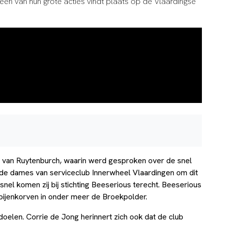
 één van hun grote acties vindt plaats op de Vlaardingse
 van Ruytenburch, waarin werd gesproken over de snel
n de dames van serviceclub Innerwheel Vlaardingen om dit
snel komen zij bij stichting Beeserious terecht. Beeserious
n bijenkorven in onder meer de Broekpolder.
doelen. Corrie de Jong herinnert zich ook dat de club