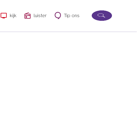
kijk
luister
Tip ons