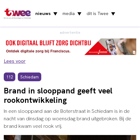
nieuws
media
dit is Twee
▼
▼
▼
Het nieuws uit Vlaardingen en Schiedam
advertentie
Lees voor
112
Schiedam
Brand in slooppand geeft veel
rookontwikkeling
In een slooppand aan de Boterstraat in Schiedam is in de
nacht van dinsdag op woensdag brand uitgebroken. Bij de
brand kwam veel rook vrij.