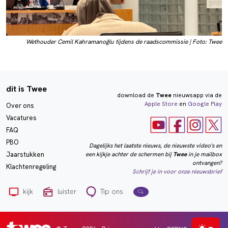
Wethouder Cemil Kahramanoğlu tijdens de raadscommissie | Foto: Twee
dit is Twee
download de
Twee
nieuwsapp via de
Apple Store
en
Google Play
Over ons
Vacatures
FAQ
PBO
Dagelijks het laatste nieuws, de nieuwste video's en
een kijkje achter de schermen bij
Twee
in je mailbox
Jaarstukken
ontvangen?
Klachtenregeling
Schrijf je in voor onze nieuwsbrief
kijk
luister
Tip ons