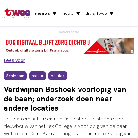
nieuws
media
dit is Twee
▼
▼
▼
Het nieuws uit Vlaardingen en Schiedam
advertentie
Lees voor
Schiedam
natuur
politiek
Verdwijnen Boshoek voorlopig van
de baan; onderzoek doen naar
andere locaties
Het plan om natuurcentrum De Boshoek te slopen voor
nieuwbouw van het Ilex College is voorlopig van de baan.
Wethouder Cemil Kahramanoğlu stemt in met de vraag van