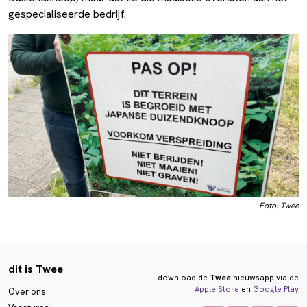
gespecialiseerde bedrijf.
Foto: Twee
dit is Twee
download de
Twee
nieuwsapp via de
Apple Store
en
Google Play
Over ons