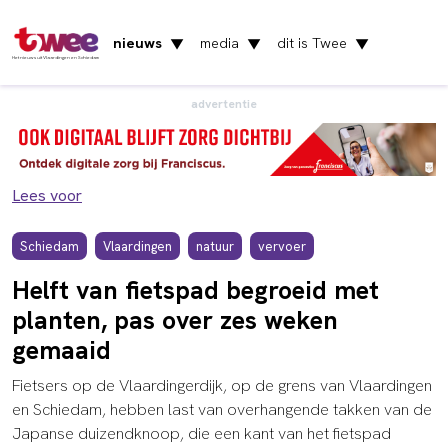
nieuws
media
dit is Twee
▼
▼
▼
Het nieuws uit Vlaardingen en Schiedam
advertentie
Lees voor
Schiedam
Vlaardingen
natuur
vervoer
Helft van fietspad begroeid met
planten, pas over zes weken
gemaaid
Fietsers op de Vlaardingerdijk, op de grens van Vlaardingen
en Schiedam, hebben last van overhangende takken van de
Japanse duizendknoop, die een kant van het fietspad