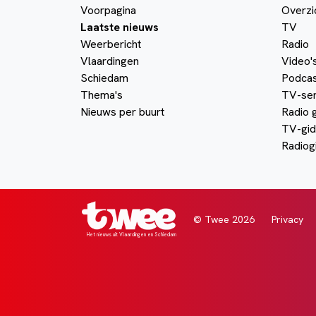
Voorpagina
Overzi
Laatste nieuws
TV
Weerbericht
Radio
Vlaardingen
Video'
Schiedam
Podcas
Thema's
TV-ser
Nieuws per buurt
Radio 
TV-gid
Radiog
© Twee 2026
Privacy
Het nieuws uit Vlaardingen en Schiedam