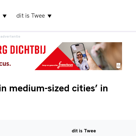
dit is Twee
▼
▼
advertentie
n medium-sized cities’ in
dit is Twee