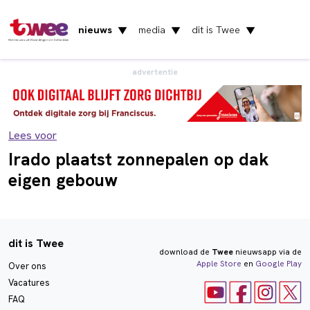
nieuws
media
dit is Twee
▼
▼
▼
Het nieuws uit Vlaardingen en Schiedam
advertentie
Lees voor
Irado plaatst zonnepalen op dak
eigen gebouw
dit is Twee
download de
Twee
nieuwsapp via de
Apple Store
en
Google Play
Over ons
Vacatures
FAQ