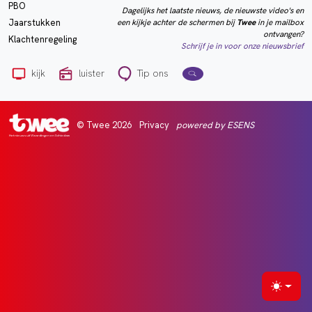
PBO
Dagelijks het laatste nieuws, de nieuwste video's en
een kijkje achter de schermen bij
Twee
in je mailbox
Jaarstukken
ontvangen?
Klachtenregeling
Schrijf je in voor onze nieuwsbrief
kijk
luister
Tip ons
© Twee 2026
Privacy
powered by ESENS
Het nieuws uit Vlaardingen en Schiedam
Selecte