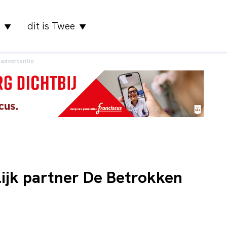
dit is Twee
▼
▼
advertentie
jk partner De Betrokken