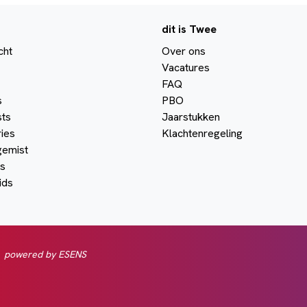
dit is Twee
cht
Over ons
Vacatures
FAQ
s
PBO
ts
Jaarstukken
ies
Klachtenregeling
gemist
s
ids
powered by ESENS