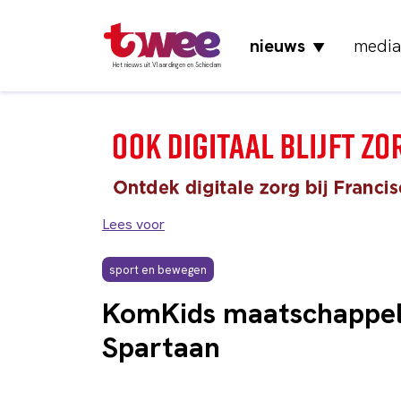
nieuws
media
▼
Het nieuws uit Vlaardingen en Schiedam
Lees voor
sport en bewegen
KomKids maatschappeli
Spartaan