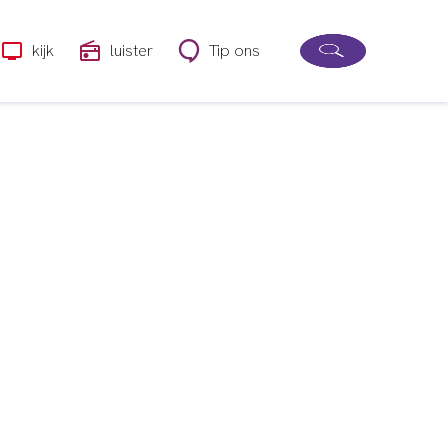
kijk
luister
Tip ons