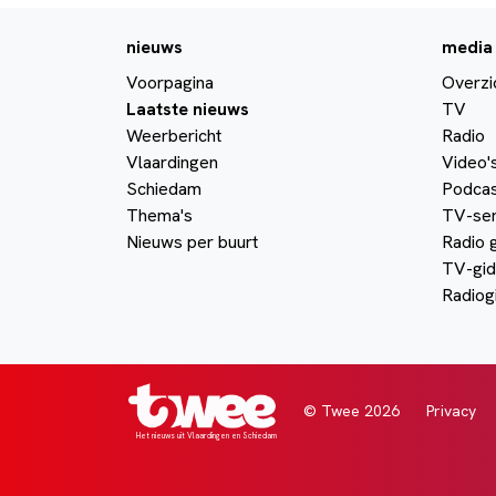
nieuws
media
Voorpagina
Overzi
Laatste nieuws
TV
Weerbericht
Radio
Vlaardingen
Video'
Schiedam
Podcas
Thema's
TV-ser
Nieuws per buurt
Radio 
TV-gid
Radiog
© Twee 2026
Privacy
Het nieuws uit Vlaardingen en Schiedam