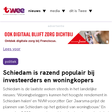
nieuws
media
dit is Twee
▼
▼
▼
Het nieuws uit Vlaardingen en Schiedam
advertentie
Lees voor
politiek
Schiedam is razend populair bij
investeerders en woningkopers
Schiedam is de laatste weken steeds in het landelijke
nieuws: 'Woningbeleggers kunnen het hoogste rendement in
Schiedam halen' en 'NVM-voorzitter Ger Jaarsma prijst de
plannen van Schiedam op het gebied van woningbouw.' En