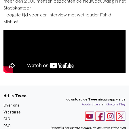
meer dan 2.000 mensen bezochten de nieuwbouwdag in het
Stadskantoor.
Hoogste tijd voor een interview met wethouder Fahid
Minhas!
dit is Twee
download de
Twee
nieuwsapp via de
Apple Store
en
Google Play
Over ons
Vacatures
FAQ
PBO
Dagelijks het laatste nieuws, de nieuwste video's en