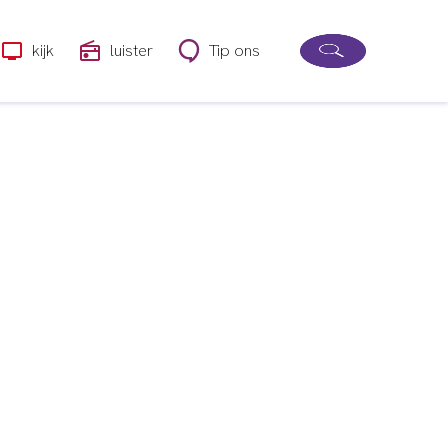
kijk
luister
Tip ons