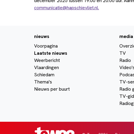
december 2025 tussen 19:00 en 20:00 uur. Aanm
communicatie@hapschievliet.nl.
nieuws
media
Voorpagina
Overzi
Laatste nieuws
TV
Weerbericht
Radio
Vlaardingen
Video'
Schiedam
Podcas
Thema's
TV-ser
Nieuws per buurt
Radio 
TV-gid
Radiog