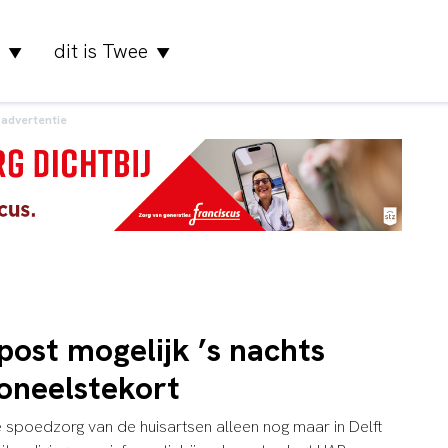
dit is Twee
▼
▼
advertentie
ost mogelijk ’s nachts
oneelstekort
 spoedzorg van de huisartsen alleen nog maar in Delft