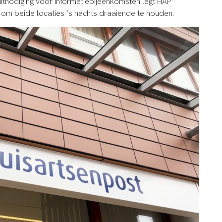
uitnodiging voor informatiebijeenkomsten legt HAP
is om beide locaties ’s nachts draaiende te houden.