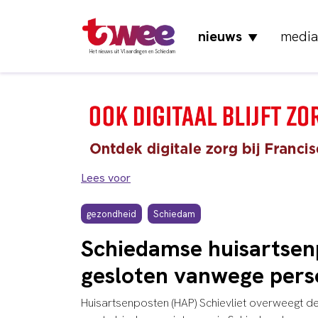
nieuws
media
▼
Het nieuws uit Vlaardingen en Schiedam
Lees voor
gezondheid
Schiedam
Schiedamse huisartsenp
gesloten vanwege pers
Huisartsenposten (HAP) Schievliet overweegt de