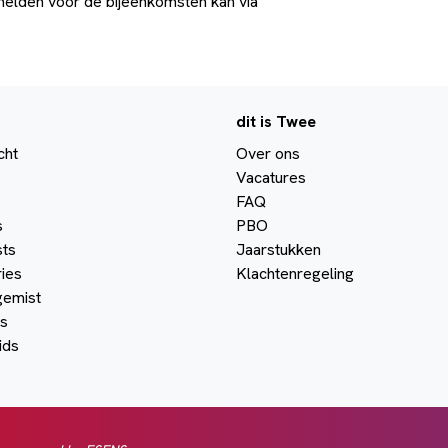
elden voor de bijeenkomsten kan via
dit is Twee
cht
Over ons
Vacatures
FAQ
s
PBO
ts
Jaarstukken
ies
Klachtenregeling
gemist
s
ids