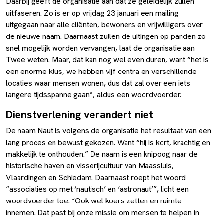
Daarbij geeft de organisatie aan dat ze geleidelijk zullen
uitfaseren. Zo is er op vrijdag 23 januari een mailing
uitgegaan naar alle cliënten, bewoners en vrijwilligers over
de nieuwe naam. Daarnaast zullen de uitingen op panden zo
snel mogelijk worden vervangen, laat de organisatie aan
Twee weten. Maar, dat kan nog wel even duren, want “het is
een enorme klus, we hebben vijf centra en verschillende
locaties waar mensen wonen, dus dat zal over een iets
langere tijdsspanne gaan”, aldus een woordvoerder.
Dienstverlening verandert niet
De naam Naut is volgens de organisatie het resultaat van een
lang proces en bewust gekozen. Want “hij is kort, krachtig en
makkelijk te onthouden.” De naam is een knipoog naar de
historische haven en visserijcultuur van Maassluis,
Vlaardingen en Schiedam. Daarnaast roept het woord
“associaties op met ‘nautisch’ en ‘astronaut’”, licht een
woordvoerder toe. “Ook wel koers zetten en ruimte
innemen. Dat past bij onze missie om mensen te helpen in