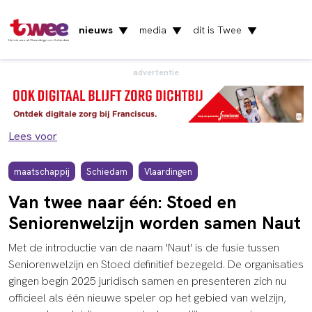
nieuws
media
dit is Twee
▼
▼
▼
Het nieuws uit Vlaardingen en Schiedam
advertentie
Lees voor
maatschappij
Schiedam
Vlaardingen
Van twee naar één: Stoed en
Seniorenwelzijn worden samen Naut
Met de introductie van de naam 'Naut' is de fusie tussen
Seniorenwelzijn en Stoed definitief bezegeld. De organisaties
gingen begin 2025 juridisch samen en presenteren zich nu
officieel als één nieuwe speler op het gebied van welzijn,