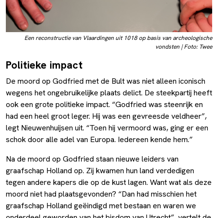
Een reconstructie van Vlaardingen uit 1018 op basis van archeologische
vondsten | Foto: Twee
Politieke impact
De moord op Godfried met de Bult was niet alleen iconisch
wegens het ongebruikelijke plaats delict. De steekpartij heeft
ook een grote politieke impact. “Godfried was steenrijk en
had een heel groot leger. Hij was een gevreesde veldheer”,
legt Nieuwenhuijsen uit. “Toen hij vermoord was, ging er een
schok door alle adel van Europa. Iedereen kende hem.”
Na de moord op Godfried staan nieuwe leiders van
graafschap Holland op. Zij kwamen hun land verdedigen
tegen andere kapers die op de kust lagen. Want wat als deze
moord niet had plaatsgevonden? “Dan had misschien het
graafschap Holland geëindigd met bestaan en waren we
onderdeel geworden van het bisdom van Utrecht”, vertelt de