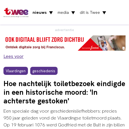
nieuws
media
dit is Twee
▼
▼
▼
Het nieuws uit Vlaardingen en Schiedam
advertentie
Lees voor
Vlaardingen
geschiedenis
Hoe nachtelijk toiletbezoek eindigde
in een historische moord: 'In
achterste gestoken'
Een speciale dag voor geschiedenisliefhebbers: precies
950 jaar geleden vond de Vlaardingse toiletmoord plaats.
Op 19 februari 1076 werd Godfried met de Bult in zijn billen