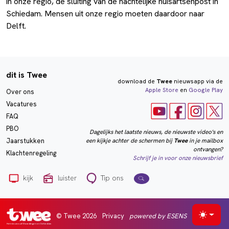
in onze regio, de sluiting van de nachtelijke huisartsenpost in
Schiedam. Mensen uit onze regio moeten daardoor naar
Delft.
dit is Twee
download de
Twee
nieuwsapp via de
Apple Store
en
Google Play
Over ons
Vacatures
FAQ
PBO
Dagelijks het laatste nieuws, de nieuwste video's en
een kijkje achter de schermen bij
Twee
in je mailbox
Jaarstukken
ontvangen?
Klachtenregeling
Schrijf je in voor onze nieuwsbrief
kijk
luister
Tip ons
© Twee 2026
Privacy
powered by ESENS
Selecte
Het nieuws uit Vlaardingen en Schiedam