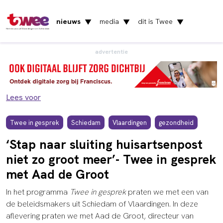
nieuws
media
dit is Twee
▼
▼
▼
Het nieuws uit Vlaardingen en Schiedam
advertentie
Lees voor
Twee in gesprek
Schiedam
Vlaardingen
gezondheid
‘Stap naar sluiting huisartsenpost
niet zo groot meer’- Twee in gesprek
met Aad de Groot
In het programma
Twee in gesprek
praten we met een van
de beleidsmakers uit Schiedam of Vlaardingen. In deze
aflevering praten we met Aad de Groot, directeur van