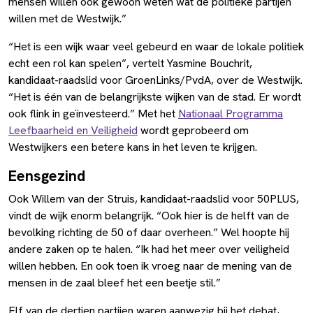
mensen willen ook gewoon weten wat de politieke partijen
willen met de Westwijk.”
“Het is een wijk waar veel gebeurd en waar de lokale politiek
echt een rol kan spelen”, vertelt Yasmine Bouchrit,
kandidaat-raadslid voor GroenLinks/PvdA, over de Westwijk.
“Het is één van de belangrijkste wijken van de stad. Er wordt
ook flink in geïnvesteerd.” Met het
Nationaal Programma
Leefbaarheid en Veiligheid
wordt geprobeerd om
Westwijkers een betere kans in het leven te krijgen.
Eensgezind
Ook Willem van der Struis, kandidaat-raadslid voor 50PLUS,
vindt de wijk enorm belangrijk. “Ook hier is de helft van de
bevolking richting de 50 of daar overheen.” Wel hoopte hij
andere zaken op te halen. “Ik had het meer over veiligheid
willen hebben. En ook toen ik vroeg naar de mening van de
mensen in de zaal bleef het een beetje stil.”
Elf van de dertien partijen waren aanwezig bij het debat,