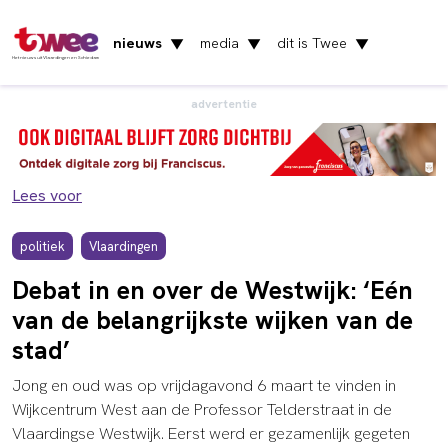
nieuws
media
dit is Twee
▼
▼
▼
Het nieuws uit Vlaardingen en Schiedam
advertentie
Lees voor
politiek
Vlaardingen
Debat in en over de Westwijk: ‘Eén
van de belangrijkste wijken van de
stad’
Jong en oud was op vrijdagavond 6 maart te vinden in
Wijkcentrum West aan de Professor Telderstraat in de
Vlaardingse Westwijk. Eerst werd er gezamenlijk gegeten