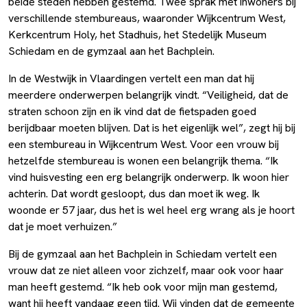
beide steden hebben gestemd. Twee sprak met inwoners bij
verschillende stembureaus, waaronder Wijkcentrum West,
Kerkcentrum Holy, het Stadhuis, het Stedelijk Museum
Schiedam en de gymzaal aan het Bachplein.
In de Westwijk in Vlaardingen vertelt een man dat hij
meerdere onderwerpen belangrijk vindt. “Veiligheid, dat de
straten schoon zijn en ik vind dat de fietspaden goed
berijdbaar moeten blijven. Dat is het eigenlijk wel”, zegt hij bij
een stembureau in Wijkcentrum West. Voor een vrouw bij
hetzelfde stembureau is wonen een belangrijk thema. “Ik
vind huisvesting een erg belangrijk onderwerp. Ik woon hier
achterin. Dat wordt gesloopt, dus dan moet ik weg. Ik
woonde er 57 jaar, dus het is wel heel erg wrang als je hoort
dat je moet verhuizen.”
Bij de gymzaal aan het Bachplein in Schiedam vertelt een
vrouw dat ze niet alleen voor zichzelf, maar ook voor haar
man heeft gestemd. “Ik heb ook voor mijn man gestemd,
want hij heeft vandaag geen tijd. Wij vinden dat de gemeente