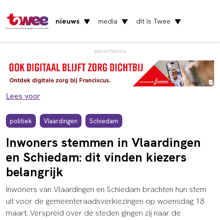
nieuws
media
dit is Twee
▼
▼
▼
Het nieuws uit Vlaardingen en Schiedam
advertentie
Lees voor
politiek
Vlaardingen
Schiedam
Inwoners stemmen in Vlaardingen
en Schiedam: dit vinden kiezers
belangrijk
Inwoners van Vlaardingen en Schiedam brachten hun stem
uit voor de gemeenteraadsverkiezingen op woensdag 18
maart. Verspreid over de steden gingen zij naar de