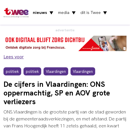
nieuws
media
dit is Twee
▼
▼
▼
Het nieuws uit Vlaardingen en Schiedam
advertentie
Lees voor
politiek
politiek
Vlaardingen
Vlaardingen
De cijfers in Vlaardingen: ONS
oppermachtig, SP en AOV grote
verliezers
ONS.Vlaardingen is de grootste partij van de stad geworden
bij de gemeenteraadsverkiezingen, en met afstand. De partij
van Frans Hoogendijk heeft 11 zetels gehaald, een kwart