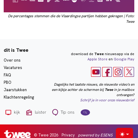
De percentages stemmen die de Vlaardingse partijen hebben gekregen | Foto:
Twee
dit is Twee
download de
Twee
nieuwsapp via de
Apple Store
en
Google Play
Over ons
Vacatures
FAQ
PBO
Dagelijks het laatste nieuws, de nieuwste video's en
een kijkje achter de schermen bij
Twee
in je mailbox
Jaarstukken
ontvangen?
Klachtenregeling
Schrijf je in voor onze nieuwsbrief
kijk
luister
Tip ons
© Twee 2026
Privacy
powered by ESENS
Selecte