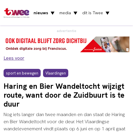
nieuws
media
dit is Twee
▼
▼
▼
Het nieuws uit Vlaardingen en Schiedam
advertentie
Lees voor
sport en bewegen
Vlaardingen
Haring en Bier Wandeltocht wijzigt
route, want door de Zuidbuurt is te
duur
Nog iets langer dan twee maanden en dan staat de Haring
en Bier Wandeltocht voor de deur. Het Vlaardingse
wandelevenement vindt plaats op 6 juni en op 1 april gaat