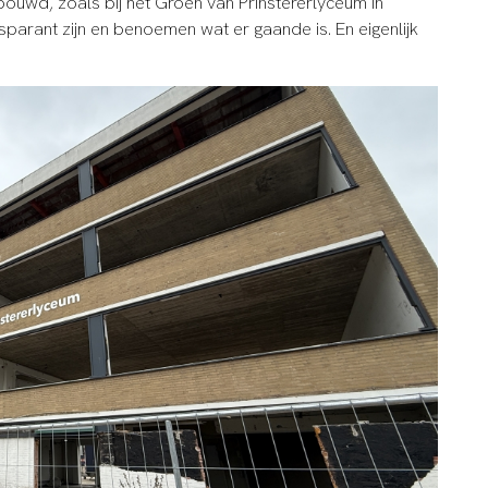
ouwd, zoals bij het Groen van Prinstererlyceum in
sparant zijn en benoemen wat er gaande is. En eigenlijk