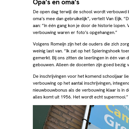
Opa’s en oma’s
De open dag terwijl de school wordt verbouwd 
oma’s mee dan gebruikelijk”, vertelt Van Eijk. “
aan: “In één gang kon je door de historie lopen.
verbouwing waren er foto’s opgehangen.”
Volgens Romeijn zijn het de ouders die zich zo
weinig last van. “Ik zat op het Spieringshoek toe
gemerkt. Bij ons zitten de leerlingen in één van 
gebouwen. Alleen de docenten zijn goed bezig v
De inschrijvingen voor het komend schooljaar l
verbouwing op het aantal inschrijvingen, integen
nieuwbouwbonus als de verbouwing klaar is in d
alles komt uit 1956. Het wordt echt supermooi.”