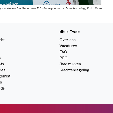
mpressie van het Groen van Prinstererlyceum na de verbouwing | Foto: Twee
dit is Twee
cht
Over ons
Vacatures
FAQ
s
PBO
ts
Jaarstukken
ies
Klachtenregeling
gemist
s
ids