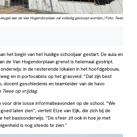
vleugel aan de Van Hogendorplaan zal volledig gesloopt worden | Foto: Twee
n het begin van het huidige schooljaar gestart. De aula en
 aan de Van Hogendorplaan grenst is helemaal gestript.
n onderwijs: in de resterende lokalen in het hoofdgebouw,
eg en in portocabins op het grasveld. “Dat zijn best
ijn, docent geschiedenis en teamleider van de havo
n Twee op vrijdag
.
 voor drie losse informatieavonden op de school. “We
d laten zien”, vertelt Elze van Eijk, die zich bij de
 het basisonderwijs. “De sfeer zit ook in hoe je met
eigenheid is nog steeds te zien.”