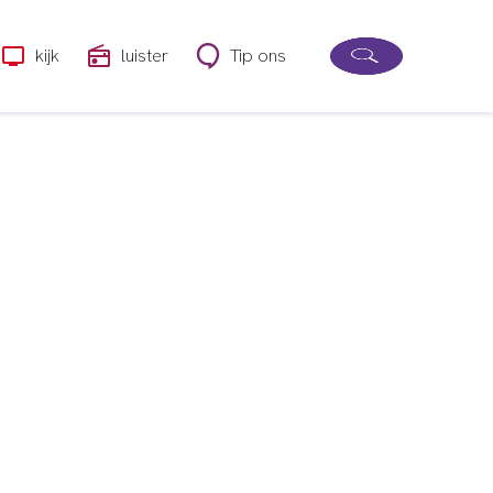
kijk
luister
Tip ons