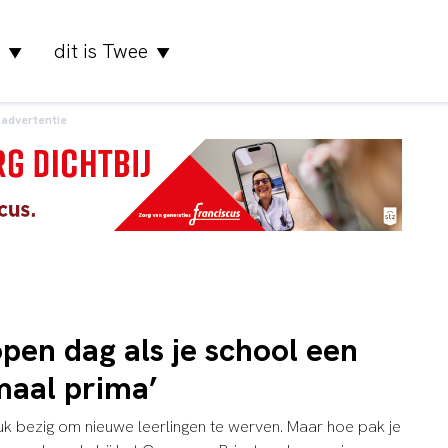
dit is Twee
▼
▼
advertentie
pen dag als je school een
maal prima’
druk bezig om nieuwe leerlingen te werven. Maar hoe pak je