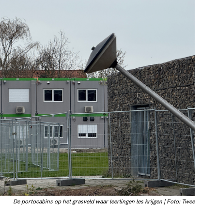
De portocabins op het grasveld waar leerlingen les krijgen | Foto: Twee