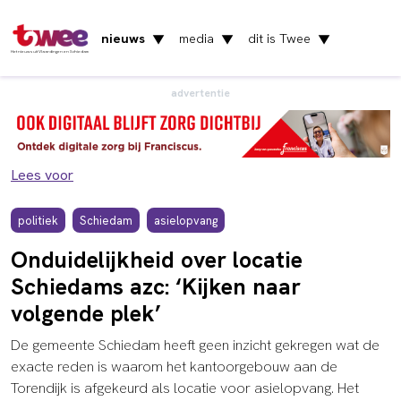
nieuws
media
dit is Twee
▼
▼
▼
Het nieuws uit Vlaardingen en Schiedam
advertentie
Lees voor
politiek
Schiedam
asielopvang
Onduidelijkheid over locatie
Schiedams azc: ‘Kijken naar
volgende plek’
De gemeente Schiedam heeft geen inzicht gekregen wat de
exacte reden is waarom het kantoorgebouw aan de
Torendijk is afgekeurd als locatie voor asielopvang. Het