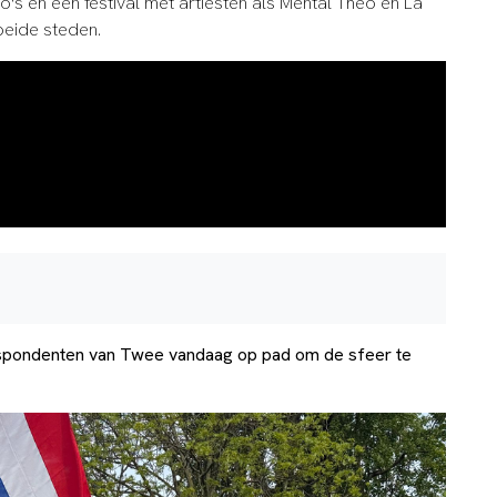
no's en een festival met artiesten als Mental Theo en La
beide steden.
espondenten van Twee vandaag op pad om de sfeer te