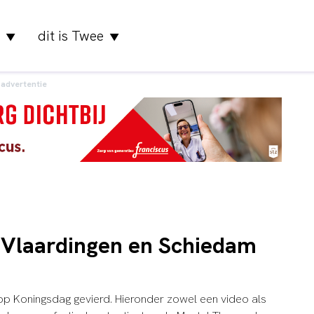
dit is Twee
▼
▼
advertentie
n Vlaardingen en Schiedam
op Koningsdag gevierd. Hieronder zowel een video als