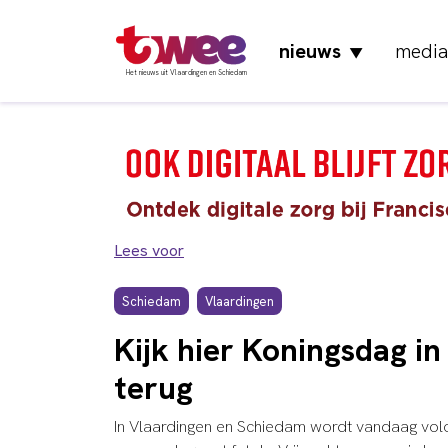
nieuws
media
▼
Het nieuws uit Vlaardingen en Schiedam
Lees voor
Schiedam
Vlaardingen
Kijk hier Koningsdag i
terug
In Vlaardingen en Schiedam wordt vandaag vol