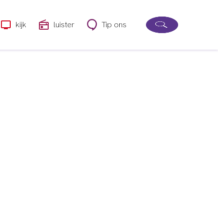
kijk
luister
Tip ons