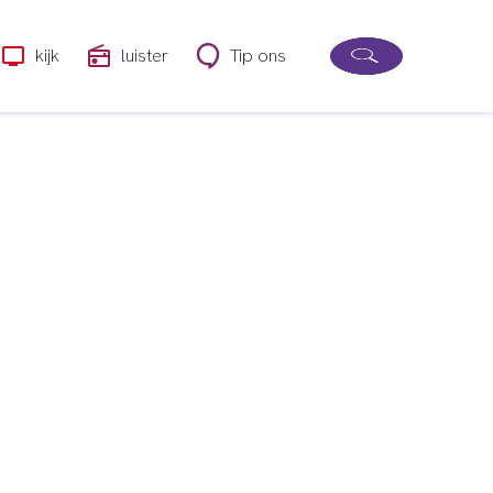
kijk
luister
Tip ons