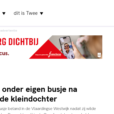
dit is Twee
▼
▼
advertentie
onder eigen busje na
de kleindochter
usje beland in de Vlaardingse Westwijk nadat zij wilde