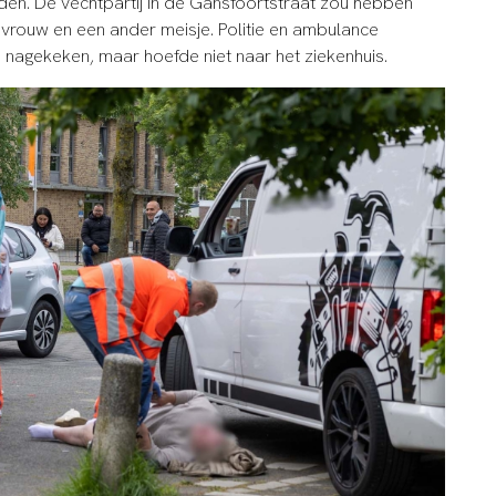
den. De vechtpartij in de Gansfoortstraat zou hebben
vrouw en een ander meisje. Politie en ambulance
s nagekeken, maar hoefde niet naar het ziekenhuis.