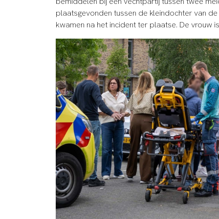
bemiddelen bij een vechtpartij tussen twee mei
plaatsgevonden tussen de kleindochter van de 
kwamen na het incident ter plaatse. De vrouw i