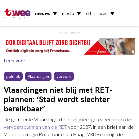
nieuws
media
dit is Twee
▼
▼
▼
Het nieuws uit Vlaardingen en Schiedam
advertentie
Lees voor
politiek
Vlaardingen
vervoer
Vlaardingen niet blij met RET-
plannen: ‘Stad wordt slechter
bereikbaar’
De gemeente Vlaardingen heeft officieel gereageerd op
de
vervoersplannen van de RET
voor 2027. In een brief aan de
Metropoolregio Rotterdam Den Haag (MRDH) schrijft de