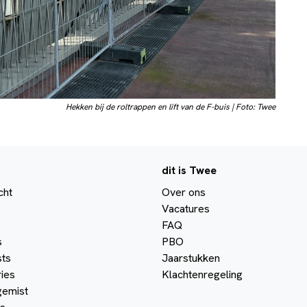
Hekken bij de roltrappen en lift van de F-buis | Foto: Twee
dit is Twee
cht
Over ons
Vacatures
FAQ
s
PBO
ts
Jaarstukken
ies
Klachtenregeling
gemist