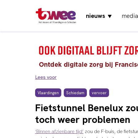
nieuws
media
▼
Het nieuws uit Vlaardingen en Schiedam
Lees voor
Vlaardingen
Schiedam
vervoer
Fietstunnel Benelux zo
toch weer problemen
‘Binnen afzienbare tijd’
zou de F-buis, de fiets