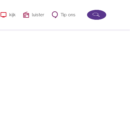
kijk
luister
Tip ons