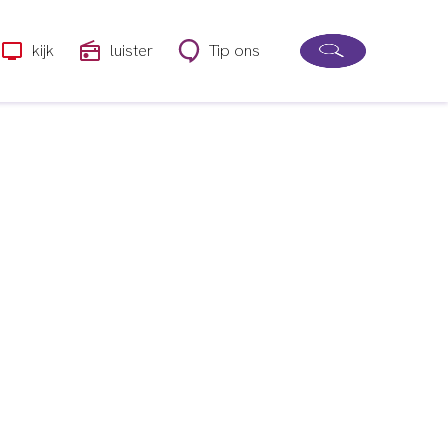
kijk
luister
Tip ons