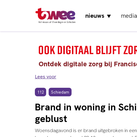
nieuws
media
▼
Het nieuws uit Vlaardingen en Schiedam
Lees voor
112
Schiedam
Brand in woning in Sc
geblust
Woensdagavond is er brand uitgebroken in een 