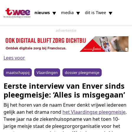
nieuws
media
dit is Twee
▼
▼
▼
Het nieuws uit Vlaardingen en Schiedam
advertentie
Lees voor
maatschappij
Vlaardingen
dossier pleegmeisje
Eerste interview van Enver sinds
pleegmeisje: ‘Alles is misgegaan’
Bij het horen van de naam Enver denkt vrijwel iedereen
gelijk aan het drama rond
het Vlaardingse pleegmeisje
.
Twee jaar na de ziekenhuisopname van het toen 10-
jarige meisje staat de pleegzorgorganisatie voor het