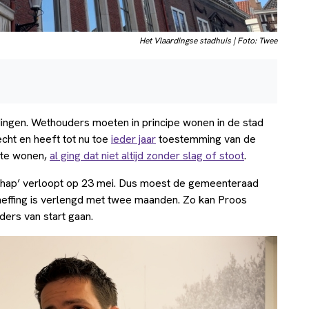
Het Vlaardingse stadhuis | Foto: Twee
ingen. Wethouders moeten in principe wonen in de stad
cht en heeft tot nu toe
ieder jaar
toestemming van de
 te wonen,
al ging dat niet altijd zonder slag of stoot
.
schap’ verloopt op 23 mei. Dus moest de gemeenteraad
theffing is verlengd met twee maanden. Zo kan Proos
ders van start gaan.