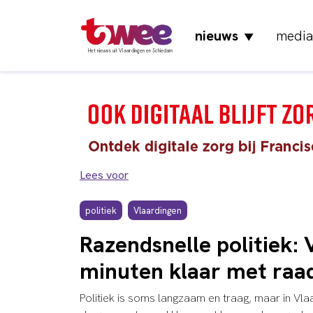
nieuws
media
▼
Het nieuws uit Vlaardingen en Schiedam
Lees voor
politiek
Vlaardingen
Razendsnelle politiek: 
minuten klaar met raa
Politiek is soms langzaam en traag, maar in Vl