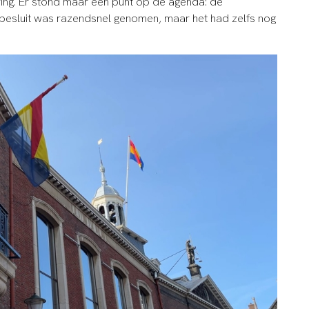
ng. Er stond maar één punt op de agenda: de
esluit was razendsnel genomen, maar het had zelfs nog