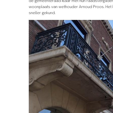
de gemeenteraad klaar met hun raadsvergaderi
woonplaats van wethouder Arnoud Proos. Het b
sneller gekund.