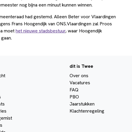
emeester nog bijna een minuut kunnen winnen.
meenteraad had gestemd. Alleen Beter voor Vlaardingen
gens Frans Hoogendijk van ONS.Vlaardingen zal Proos
rna moet
het nieuwe stadsbestuur
, waar Hoogendijk
 gaan.
dit is Twee
cht
Over ons
Vacatures
FAQ
s
PBO
ts
Jaarstukken
ies
Klachtenregeling
gemist
s