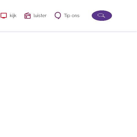
kijk
luister
Tip ons