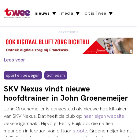
nieuws
media
dit is Twee
▼
▼
▼
Het nieuws uit Vlaardingen en Schiedam
advertentie
Lees voor
sport en bewegen
Schiedam
SKV Nexus vindt nieuwe
hoofdtrainer in John Groenemeijer
John Groenemeijer is aangesteld als nieuwe hoofdtrainer
van SKV Nexus. Dat heeft de club op
haar eigen website
bekendgemaakt. Hij volgt Ferry Puijk op, die na tien
maanden in februari van dit jaar
stopte
. Groenemeijer komt