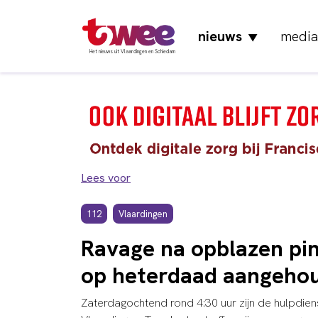
nieuws
media
▼
Het nieuws uit Vlaardingen en Schiedam
Lees voor
112
Vlaardingen
Ravage na opblazen pi
op heterdaad aangeho
Zaterdagochtend rond 4:30 uur zijn de hulpdiens