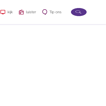
kijk
luister
Tip ons