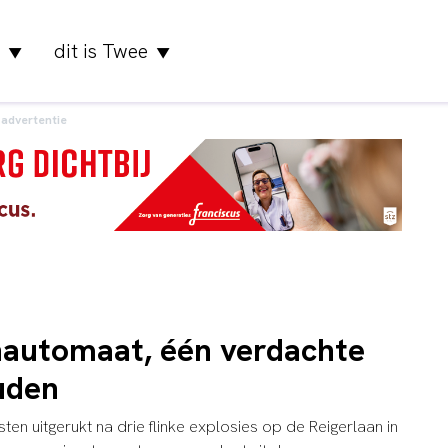
dit is Twee
▼
▼
advertentie
nautomaat, één verdachte
uden
ten uitgerukt na drie flinke explosies op de Reigerlaan in