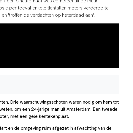
e aan: een pinautomaat was compleet uit de muur
losie per toeval enkele tientallen meters verderop te
 en 'troffen de verdachten op heterdaad aan'.
enten. Drie waarschuwingsschoten waren nodig om hem tot
ie weten, om een 24-jarige man uit Amsterdam.
Een tweede
oter, met een gele kentekenplaat.
tart en de omgeving ruim afgezet in afwachting van de