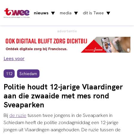
nieuws
media
dit is Twee
▼
▼
▼
Het nieuws uit Vlaardingen en Schiedam
advertentie
Lees voor
112
Schiedam
Politie houdt 12-jarige Vlaardinger
aan die zwaaide met mes rond
Sveaparken
Bij
de ruzie
tussen twee jongens in de Sveaparken in
Schiedam heeft de politie zondagmiddag een 12-jarige
jongen uit Vlaardingen aangehouden. De ruzie tussen de