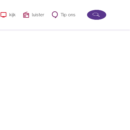
kijk
luister
Tip ons