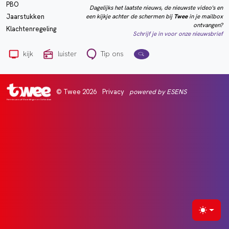
PBO
Dagelijks het laatste nieuws, de nieuwste video's en
een kijkje achter de schermen bij
Twee
in je mailbox
Jaarstukken
ontvangen?
Klachtenregeling
Schrijf je in voor onze nieuwsbrief
kijk
luister
Tip ons
© Twee 2026
Privacy
powered by ESENS
Het nieuws uit Vlaardingen en Schiedam
Selecte