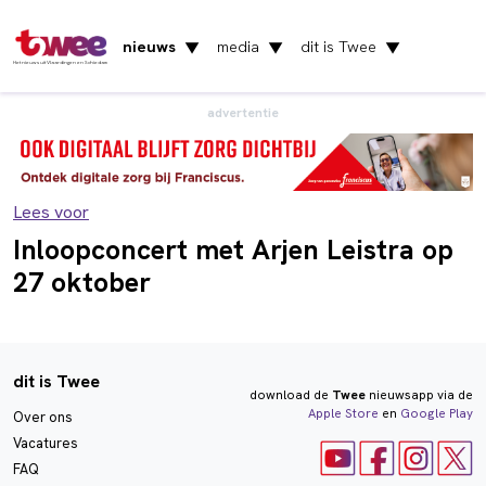
nieuws
media
dit is Twee
▼
▼
▼
Het nieuws uit Vlaardingen en Schiedam
advertentie
Lees voor
Inloopconcert met Arjen Leistra op
27 oktober
dit is Twee
download de
Twee
nieuwsapp via de
Apple Store
en
Google Play
Over ons
Vacatures
FAQ