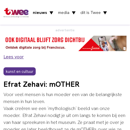
nieuws
media
dit is Twee
▼
▼
▼
Het nieuws uit Vlaardingen en Schiedam
advertentie
Lees voor
kunst en cultuur
Efrat Zehavi: mOTHER
Voor veel mensen is hun moeder een van de belangrijkste
mensen in hun leven.
Vaak creëren we een ´mythologisch´ beeld van onze
moeder. Efrat Zehavi nodigt je uit om langs te komen bij een
van haar spreekuren in het museum. Ze praat met je over je
moeder en later beeldhouwt ze de mOTHERs over wie ze