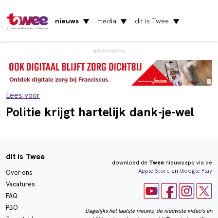
nieuws
media
dit is Twee
▼
▼
▼
Het nieuws uit Vlaardingen en Schiedam
advertentie
Lees voor
Politie krijgt hartelijk dank-je-wel
dit is Twee
download de
Twee
nieuwsapp via de
Apple Store
en
Google Play
Over ons
Vacatures
FAQ
PBO
Dagelijks het laatste nieuws, de nieuwste video's en