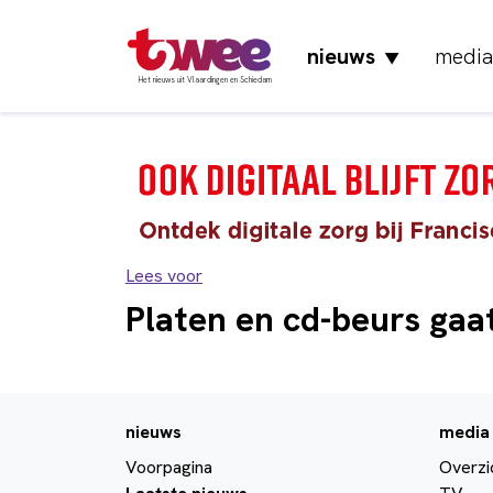
nieuws
media
▼
Het nieuws uit Vlaardingen en Schiedam
Lees voor
Platen en cd-beurs gaa
nieuws
media
Voorpagina
Overzi