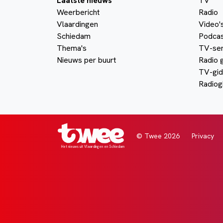
Laatste nieuws
TV
Weerbericht
Radio
Vlaardingen
Video'
Schiedam
Podcas
Thema's
TV-ser
Nieuws per buurt
Radio 
TV-gid
Radiog
© Twee 2026
Privacy
Het nieuws uit Vlaardingen en Schiedam