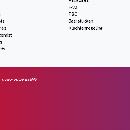
Vacatures
FAQ
s
PBO
ts
Jaarstukken
ies
Klachtenregeling
gemist
s
ids
powered by ESENS