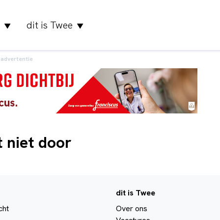
dit is Twee
▼
▼
advertentie
t niet door
dit is Twee
cht
Over ons