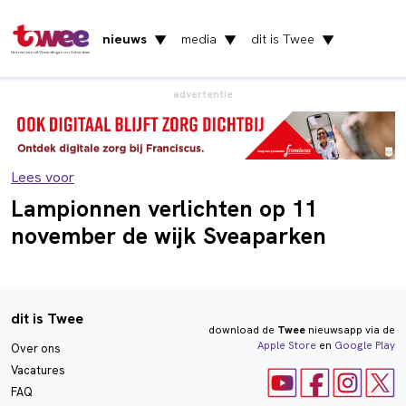
nieuws
media
dit is Twee
▼
▼
▼
Het nieuws uit Vlaardingen en Schiedam
advertentie
Lees voor
Lampionnen verlichten op 11
november de wijk Sveaparken
dit is Twee
download de
Twee
nieuwsapp via de
Apple Store
en
Google Play
Over ons
Vacatures
FAQ