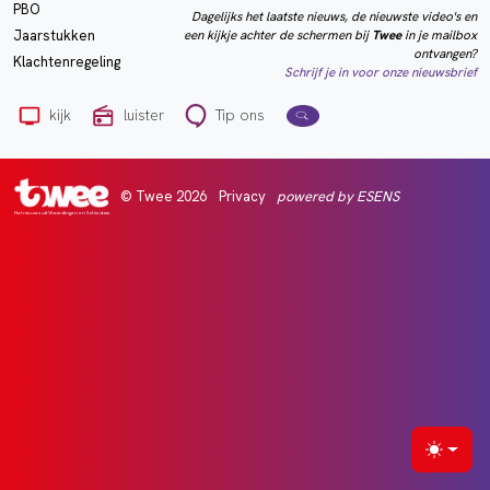
PBO
Dagelijks het laatste nieuws, de nieuwste video's en
een kijkje achter de schermen bij
Twee
in je mailbox
Jaarstukken
ontvangen?
Klachtenregeling
Schrijf je in voor onze nieuwsbrief
kijk
luister
Tip ons
© Twee 2026
Privacy
powered by ESENS
Het nieuws uit Vlaardingen en Schiedam
Selecte