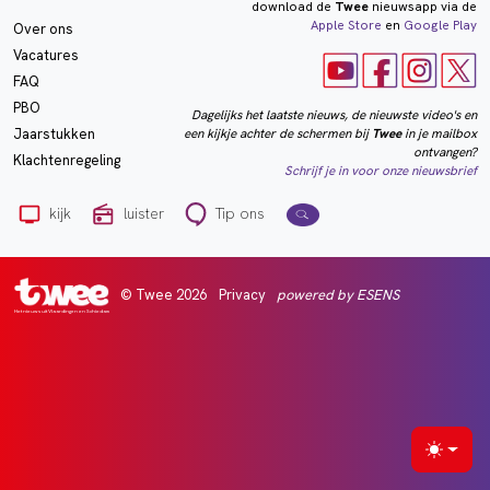
download de
Twee
nieuwsapp via de
Apple Store
en
Google Play
Over ons
Vacatures
FAQ
PBO
Dagelijks het laatste nieuws, de nieuwste video's en
een kijkje achter de schermen bij
Twee
in je mailbox
Jaarstukken
ontvangen?
Klachtenregeling
Schrijf je in voor onze nieuwsbrief
kijk
luister
Tip ons
© Twee 2026
Privacy
powered by ESENS
Het nieuws uit Vlaardingen en Schiedam
Selecte