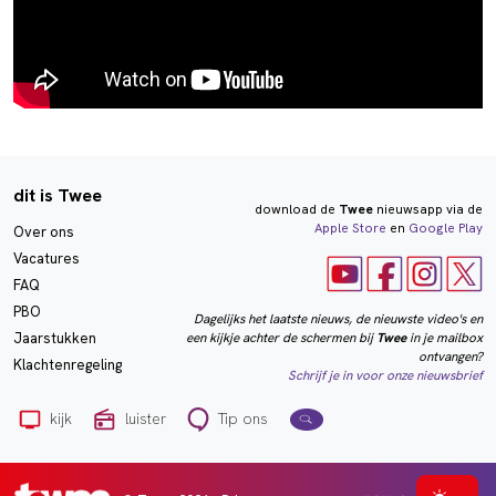
dit is Twee
download de
Twee
nieuwsapp via de
Apple Store
en
Google Play
Over ons
Vacatures
FAQ
PBO
Dagelijks het laatste nieuws, de nieuwste video's en
een kijkje achter de schermen bij
Twee
in je mailbox
Jaarstukken
ontvangen?
Klachtenregeling
Schrijf je in voor onze nieuwsbrief
kijk
luister
Tip ons