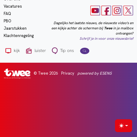
Vacatures
FAQ
PBO
Dagelijks het laatste nieuws, de nieuwste video's en
een kijkje achter de schermen bij
Twee
in je mailbox
Jaarstukken
ontvangen?
Klachtenregeling
Schrijf je in voor onze nieuwsbrief
kijk
luister
Tip ons
© Twee 2026
Privacy
powered by ESENS
Het nieuws uit Vlaardingen en Schiedam
Selecte