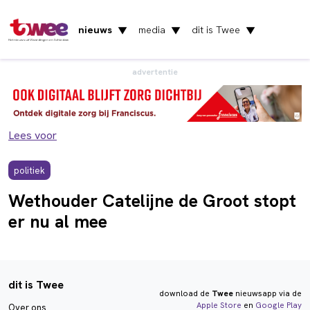
nieuws
media
dit is Twee
▼
▼
▼
Het nieuws uit Vlaardingen en Schiedam
advertentie
Lees voor
politiek
Wethouder Catelijne de Groot stopt
er nu al mee
dit is Twee
download de
Twee
nieuwsapp via de
Apple Store
en
Google Play
Over ons