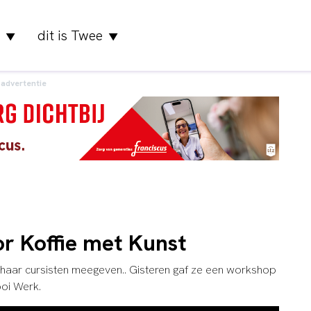
dit is Twee
▼
▼
advertentie
or Koffie met Kunst
 haar cursisten meegeven.. Gisteren gaf ze een workshop
ooi Werk.