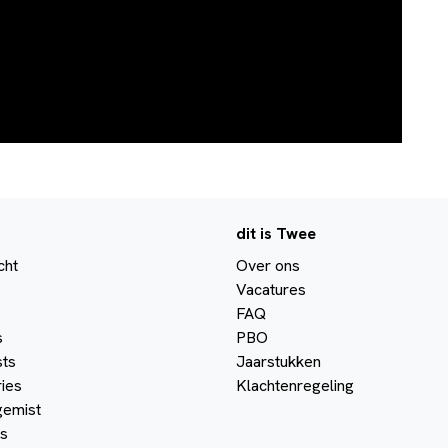
dit is Twee
cht
Over ons
Vacatures
FAQ
s
PBO
ts
Jaarstukken
ies
Klachtenregeling
gemist
s