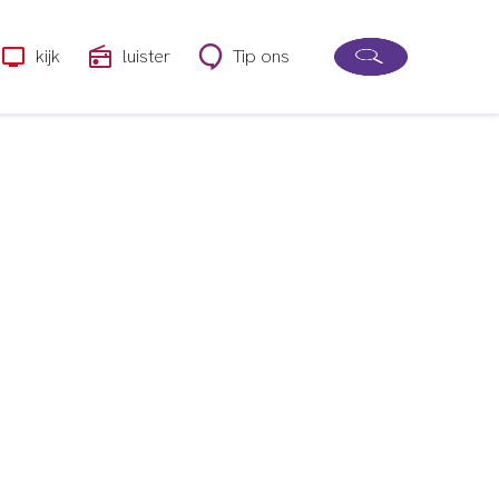
kijk
luister
Tip ons