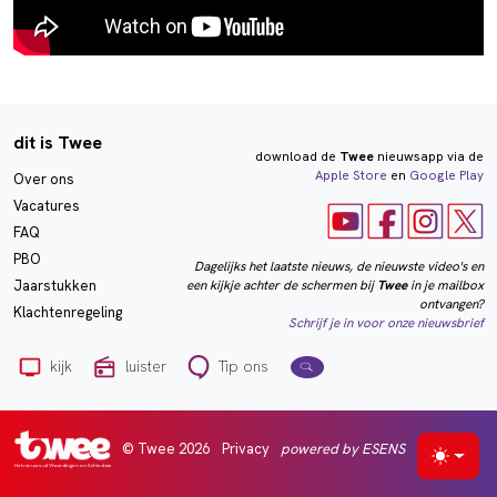
dit is Twee
download de
Twee
nieuwsapp via de
Apple Store
en
Google Play
Over ons
Vacatures
FAQ
PBO
Dagelijks het laatste nieuws, de nieuwste video's en
een kijkje achter de schermen bij
Twee
in je mailbox
Jaarstukken
ontvangen?
Klachtenregeling
Schrijf je in voor onze nieuwsbrief
kijk
luister
Tip ons
© Twee 2026
Privacy
powered by ESENS
Selecte
Het nieuws uit Vlaardingen en Schiedam