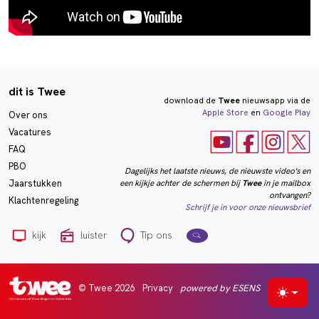
dit is Twee
download de
Twee
nieuwsapp via de
Apple Store
en
Google Play
Over ons
Vacatures
FAQ
PBO
Dagelijks het laatste nieuws, de nieuwste video's en
een kijkje achter de schermen bij
Twee
in je mailbox
Jaarstukken
ontvangen?
Klachtenregeling
Schrijf je in voor onze nieuwsbrief
kijk
luister
Tip ons
© Twee 2026
Privacy
powered by ESENS
Selecte
Het nieuws uit Vlaardingen en Schiedam