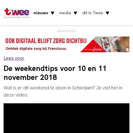
nieuws
media
dit is Twee
▼
▼
▼
Het nieuws uit Vlaardingen en Schiedam
advertentie
Lees voor
De weekendtips voor 10 en 11
november 2018
Wat is er dit weekend te doen in Schiedam? Je ziet het in
deze video.