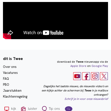
dit is Twee
download de
Twee
nieuwsapp via de
Apple Store
en
Google Play
Over ons
Vacatures
FAQ
PBO
Dagelijks het laatste nieuws, de nieuwste video's en
een kijkje achter de schermen bij
Twee
in je mailbox
Jaarstukken
ontvangen?
Klachtenregeling
Schrijf je in voor onze nieuwsbrief
kijk
luister
Tip ons