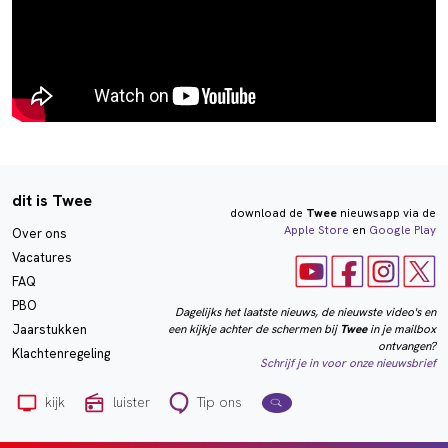
dit is Twee
download de
Twee
nieuwsapp via de
Apple Store
en
Google Play
Over ons
Vacatures
FAQ
PBO
Dagelijks het laatste nieuws, de nieuwste video's en
een kijkje achter de schermen bij
Twee
in je mailbox
Jaarstukken
ontvangen?
Klachtenregeling
Schrijf je in voor onze nieuwsbrief
kijk
luister
Tip ons